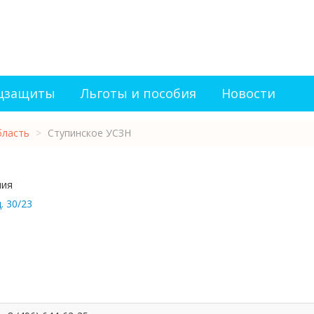
оцзащиты
Льготы и пособия
Новости
бласть
>
Ступинское УСЗН
ния
. 30/23