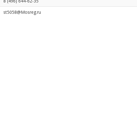
8 (496) 644-62-35
st5058@Mosreg.ru