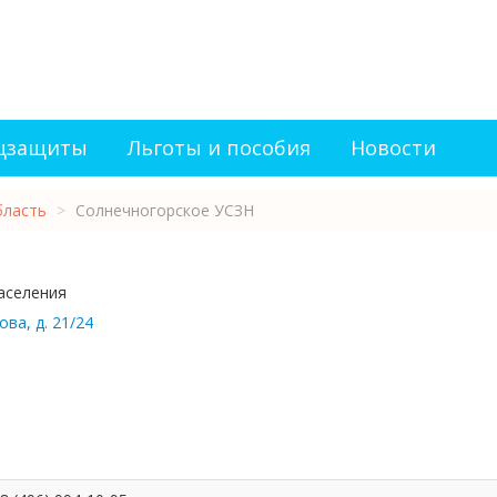
оцзащиты
Льготы и пособия
Новости
бласть
>
Солнечногорское УСЗН
аселения
ва, д. 21/24