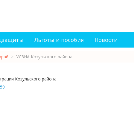
оцзащиты
Льготы и пособия
Новости
край
>
УСЗНА Козульского района
трации Козульского района
 59