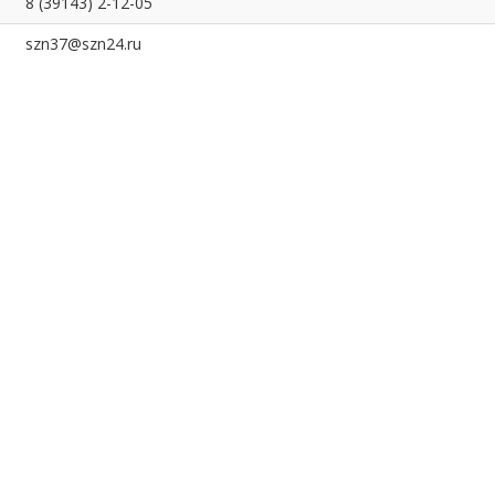
8 (39143) 2-12-05
szn37@szn24.ru