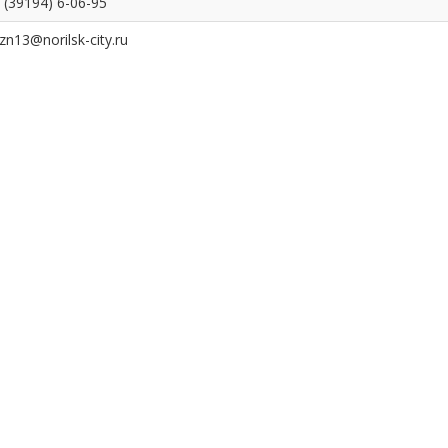
 (39194) 6-06-95
zn13@norilsk-city.ru