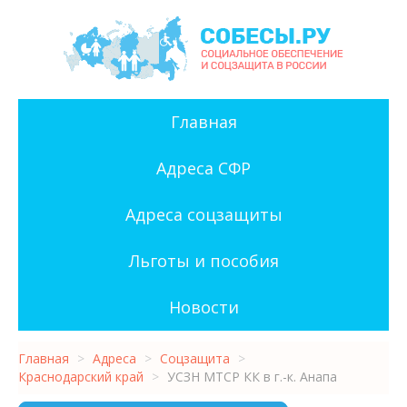
Главная
Адреса СФР
Адреса соцзащиты
Льготы и пособия
Новости
Главная
>
Адреса
>
Соцзащита
>
Краснодарский край
>
УСЗН МТСР КК в г.-к. Анапа