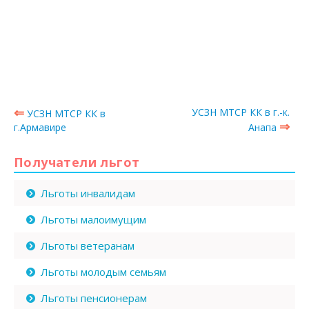
⇐
УСЗН МТСР КК в г.-к.
УСЗН МТСР КК в
⇒
г.Армавире
Анапа
Получатели льгот
Льготы инвалидам
Льготы малоимущим
Льготы ветеранам
Льготы молодым семьям
Льготы пенсионерам