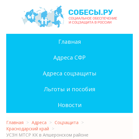
Главная
Адреса СФР
Адреса соцзащиты
Льготы и пособия
Новости
Главная
>
Адреса
>
Соцзащита
>
Краснодарский край
>
УСЗН МТСР КК в Апшеронском районе