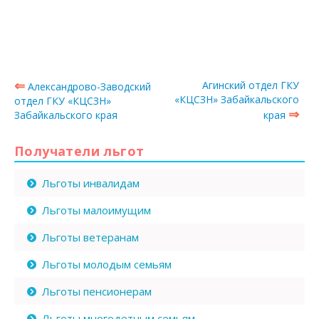
⇐
Агинский отдел ГКУ
Александрово-Заводский
«КЦСЗН» Забайкальского
отдел ГКУ «КЦСЗН»
⇒
Забайкальского края
края
Получатели льгот
Льготы инвалидам
Льготы малоимущим
Льготы ветеранам
Льготы молодым семьям
Льготы пенсионерам
Льготы многодетным семьям