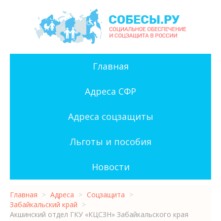
Главная
Адреса СФР
Адреса соцзащиты
Льготы и пособия
Новости
Главная
>
Адреса
>
Соцзащита
>
Забайкальский край
>
Акшинский отдел ГКУ «КЦСЗН» Забайкальского края