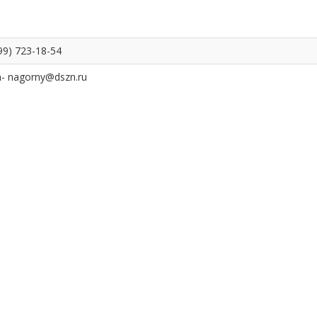
99) 723-18-54
n- nagorny@dszn.ru