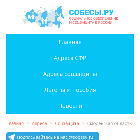
Главная
Адреса СФР
Адреса соцзащиты
Льготы и пособия
Новости
Главная
>
Адреса
>
Соцзащита
>
Смоленская область
Подписывайтесь на нас @sobesy_ru