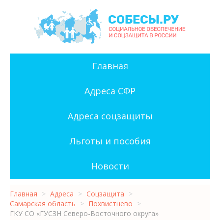
Главная
Адреса СФР
Адреса соцзащиты
Льготы и пособия
Новости
Главная
>
Адреса
>
Соцзащита
>
Самарская область
>
Похвистнево
>
ГКУ СО «ГУСЗН Северо-Восточного округа»