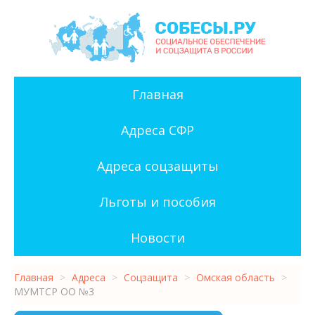
Главная
Адреса СФР
Адреса соцзащиты
Льготы и пособия
Новости
Главная
>
Адреса
>
Соцзащита
>
Омская область
>
МУМТСР ОО №3