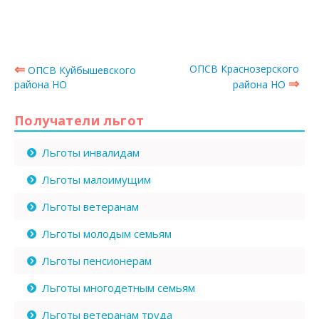
⇐
ОПСВ Краснозерского
ОПСВ Куйбышевского
⇒
района НО
района НО
Получатели льгот
Льготы инвалидам
Льготы малоимущим
Льготы ветеранам
Льготы молодым семьям
Льготы пенсионерам
Льготы многодетным семьям
Льготы ветеранам труда