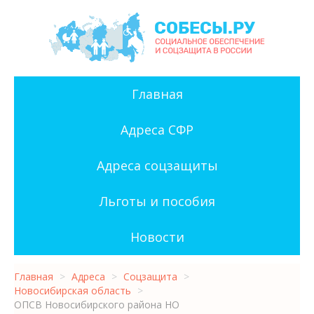
Главная
Адреса СФР
Адреса соцзащиты
Льготы и пособия
Новости
Главная
>
Адреса
>
Соцзащита
>
Новосибирская область
>
ОПСВ Новосибирского района НО