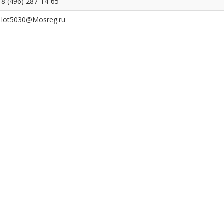
8 (496) 287-14-65
lot5030@Mosreg.ru