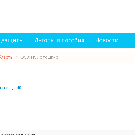
оцзащиты
Льготы и пособия
Новости
бласть
>
ОСЗН г. Лотошино
ная, д. 40