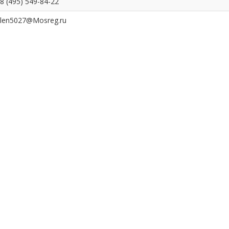
8 (495) 549-84-22
len5027@Mosreg.ru