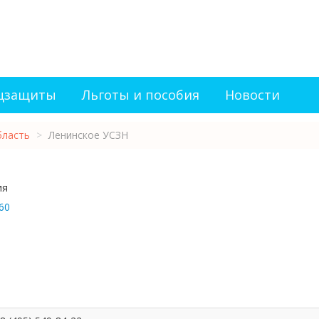
оцзащиты
Льготы и пособия
Новости
бласть
>
Ленинское УСЗН
ия
60