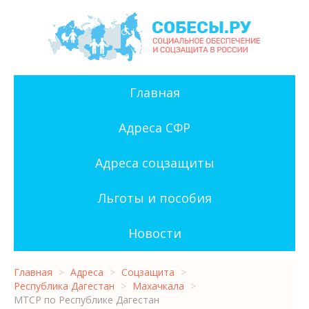
Главная
Адреса СФР
Адреса соцзащиты
Льготы и пособия
Новости
Главная
>
Адреса
>
Соцзащита
>
Республика Дагестан
>
Махачкала
>
МТСР по Республике Дагестан