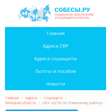
Главная
Адреса СФР
Адреса соцзащиты
Льготы и пособия
Новости
Главная
>
Адреса
>
Соцзащита
>
Липецкая область
>
ОБУ «ЦСЗН по Усманскому району»