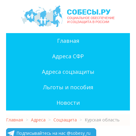
Главная
Адреса СФР
Адреса соцзащиты
Льготы и пособия
Новости
Главная
>
Адреса
>
Соцзащита
>
Курская область
Подписывайтесь на нас @sobesy_ru