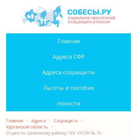
Главная
Адреса СФР
Адреса соцзащиты
Льготы и пособия
Новости
Главная
>
Адреса
>
Соцзащита
>
Курганская область
>
Отдел по Целинному району ГКУ «УСЗН № 7»