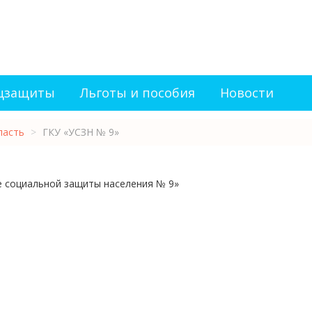
оцзащиты
Льготы и пособия
Новости
ласть
>
ГКУ «УСЗН № 9»
е социальной защиты населения № 9»