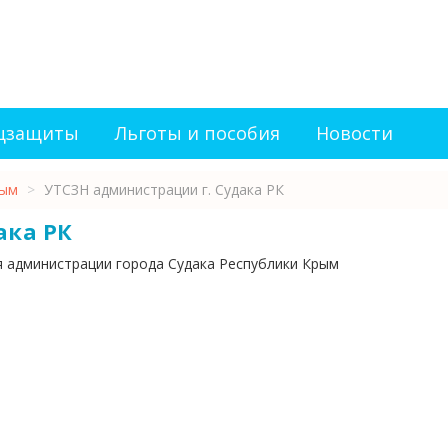
оцзащиты
Льготы и пособия
Новости
рым
>
УТСЗН администрации г. Судака РК
ака РК
я администрации города Судака Республики Крым