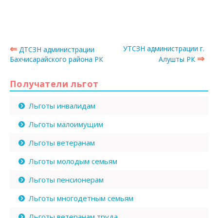
⇐
УТСЗН администрации г.
ДТСЗН администрации
⇒
Бахчисарайского района РК
Алушты РК
Получатели льгот
Льготы инвалидам
Льготы малоимущим
Льготы ветеранам
Льготы молодым семьям
Льготы пенсионерам
Льготы многодетным семьям
Льготы ветеранам труда