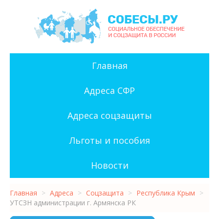
Главная
Адреса СФР
Адреса соцзащиты
Льготы и пособия
Новости
Главная
>
Адреса
>
Соцзащита
>
Республика Крым
>
УТСЗН администрации г. Армянска РК