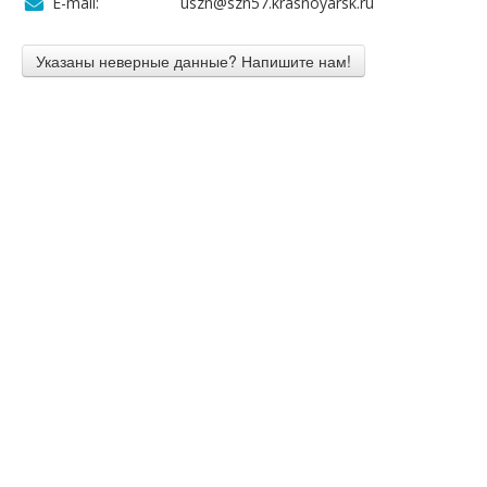
E-mail:
uszn@szn57.krasnoyarsk.ru