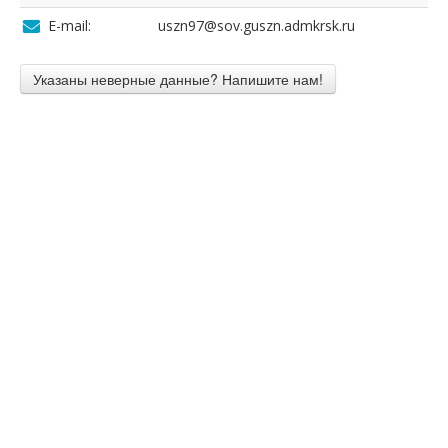
E-mail:
uszn97@sov.guszn.admkrsk.ru