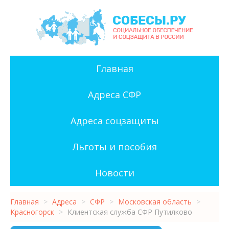
Главная
Адреса СФР
Адреса соцзащиты
Льготы и пособия
Новости
Главная
>
Адреса
>
СФР
>
Московская область
>
Красногорск
>
Клиентская служба СФР Путилково