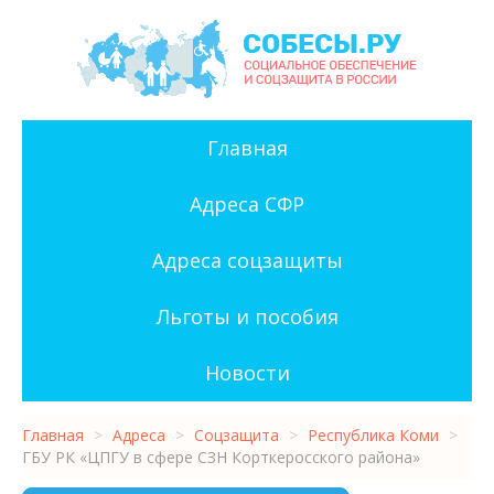
Главная
Адреса СФР
Адреса соцзащиты
Льготы и пособия
Новости
Главная
>
Адреса
>
Соцзащита
>
Республика Коми
>
ГБУ РК «ЦПГУ в сфере СЗН Корткеросского района»