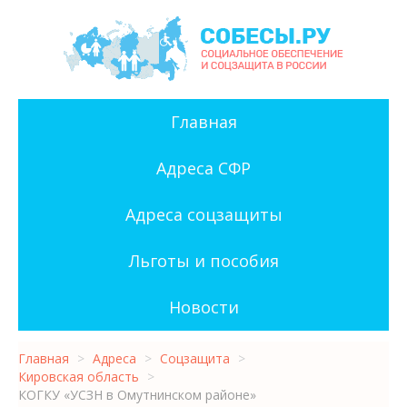
Главная
Адреса СФР
Адреса соцзащиты
Льготы и пособия
Новости
Главная
>
Адреса
>
Соцзащита
>
Кировская область
>
КОГКУ «УСЗН в Омутнинском районе»