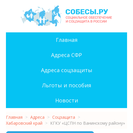
Главная
Адреса СФР
Адреса соцзащиты
Льготы и пособия
Новости
Главная
>
Адреса
>
Соцзащита
>
Хабаровский край
>
КГКУ «ЦСПН по Ванинскому району»