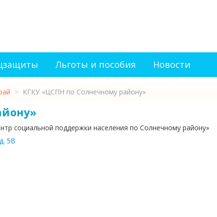
оцзащиты
Льготы и пособия
Новости
рай
>
КГКУ «ЦСПН по Солнечному району»
айону»
ентр социальной поддержки населения по Солнечному району»
д. 5В