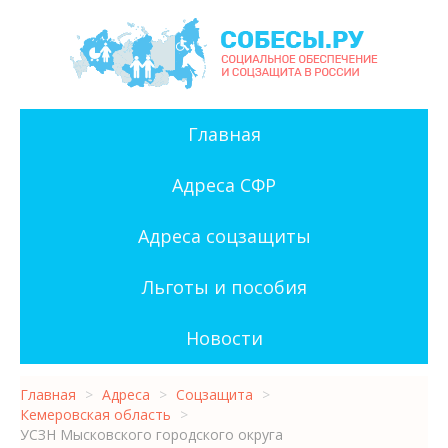
Главная
Адреса СФР
Адреса соцзащиты
Льготы и пособия
Новости
Главная
>
Адреса
>
Соцзащита
>
Кемеровская область
>
УСЗН Мысковского городского округа