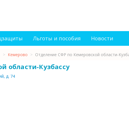
оцзащиты
Льготы и пособия
Новости
ь
>
Кемерово
>
Отделение СФР по Кемеровской области-Кузб
ой области-Кузбассу
й, д. 74