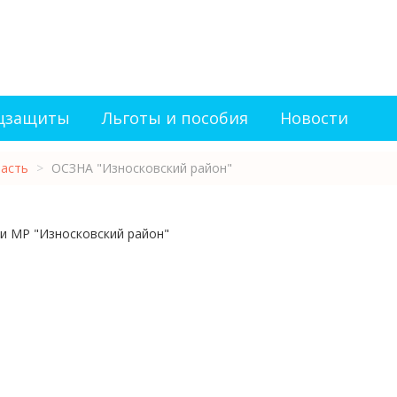
оцзащиты
Льготы и пособия
Новости
ласть
>
ОСЗНА "Износковский район"
и МР "Износковский район"