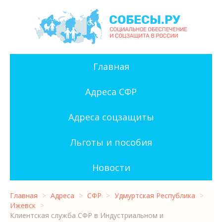
Главная
Адреса СФР
Адреса соцзащиты
Льготы и пособия
Новости
Главная
>
Адреса
>
СФР
>
Удмуртская Республика
>
Ижевск
>
Клиентская служба СФР в Индустриальном и