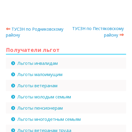
⇐
ТУСЗН по Пестяковскому
ТУСЗН по Родниковскому
⇒
району
району
Получатели льгот
Льготы инвалидам
Льготы малоимущим
Льготы ветеранам
Льготы молодым семьям
Льготы пенсионерам
Льготы многодетным семьям
Льготы ветеранам труда