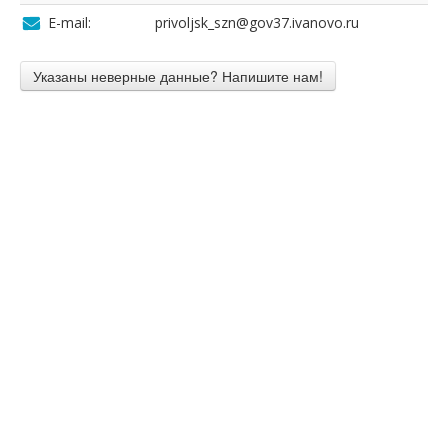
E-mail:
privoljsk_szn@gov37.ivanovo.ru