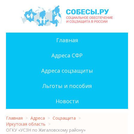
Главная
Адреса СФР
Адреса соцзащиты
Льготы и пособия
Новости
Главная
>
Адреса
>
Соцзащита
>
Иркутская область
>
ОГКУ «УСЗН по Жигаловскому району»