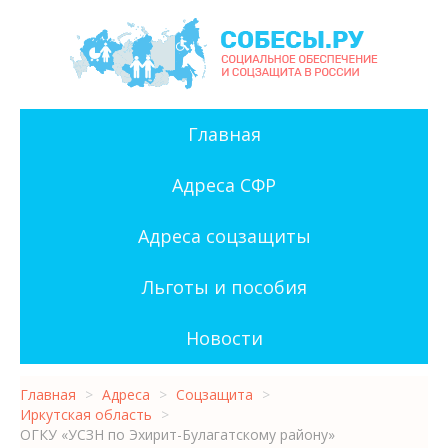
Главная
Адреса СФР
Адреса соцзащиты
Льготы и пособия
Новости
Главная
>
Адреса
>
Соцзащита
>
Иркутская область
>
ОГКУ «УСЗН по Эхирит-Булагатскому району»