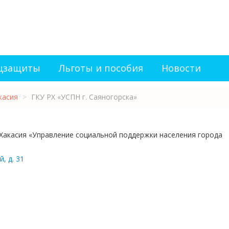
оцзащиты
Льготы и пособия
Новости
касия
>
ГКУ РХ «УСПН г. Саяногорска»
Хакасия «Управление социальной поддержки населения города
, д. 31