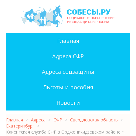
Главная
Адреса СФР
Адреса соцзащиты
Льготы и пособия
Новости
Главная
>
Адреса
>
СФР
>
Свердловская область
>
Екатеринбург
>
Клиентская служба СФР в Орджоникидзевском районе г.