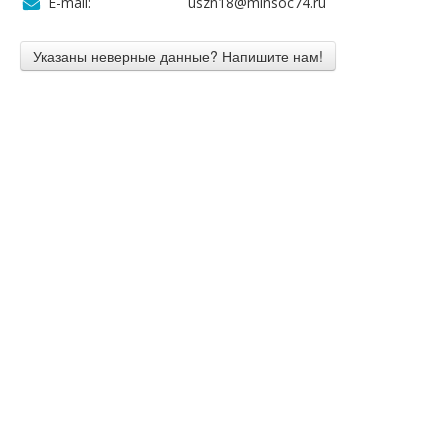
E-mail:
uszn18@minsoc74.ru