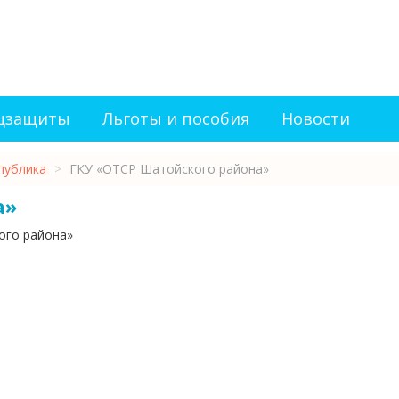
оцзащиты
Льготы и пособия
Новости
публика
>
ГКУ «ОТСР Шатойского района»
а»
ого района»