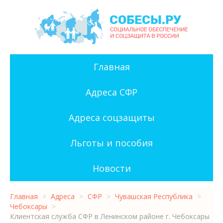
Главная
Адреса СФР
Адреса соцзащиты
Льготы и пособия
Новости
Главная
>
Адреса
>
СФР
>
Чувашская Республика
>
Чебоксары
>
Клиентская служба СФР в Ленинском районе г. Чебоксары