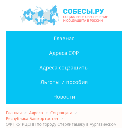
Главная
Адреса СФР
Адреса соцзащиты
Льготы и пособия
Новости
Главная
>
Адреса
>
Соцзащита
>
Республика Башкортостан
>
ОФ ГКУ РЦСПН по городу Стерлитамаку в Аургазинском