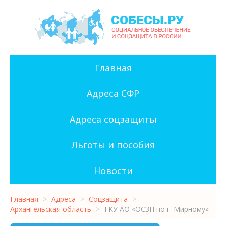
Главная
Адреса СФР
Адреса соцзащиты
Льготы и пособия
Новости
Главная
>
Адреса
>
Соцзащита
>
Архангельская область
>
ГКУ АО «ОСЗН по г. Мирному»