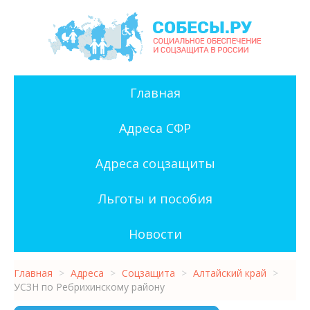
Главная
Адреса СФР
Адреса соцзащиты
Льготы и пособия
Новости
Главная
>
Адреса
>
Соцзащита
>
Алтайский край
>
УСЗН по Ребрихинскому району