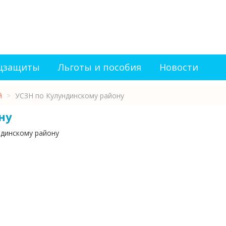
оцзащиты
Льготы и пособия
Новости
й
>
УСЗН по Кулундинскому району
ну
ндинскому району